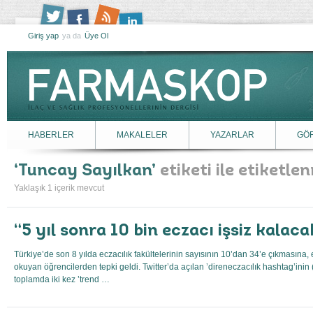
Giriş yap
ya da
Üye Ol
HABERLER
MAKALELER
YAZARLAR
GÖ
Tuncay Sayılkan
etiketi ile etiketlen
Yaklaşık 1 içerik mevcut
“5 yıl sonra 10 bin eczacı işsiz kalaca
Türkiye’de son 8 yılda eczacılık fakültelerinin sayısının 10’dan 34’e çıkmasına, 
okuyan öğrencilerden tepki geldi. Twitter’da açılan ’direneczacılık hashtag’inin (
toplamda iki kez ’trend …