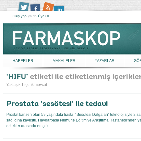
Giriş yap
ya da
Üye Ol
HABERLER
MAKALELER
YAZARLAR
GÖ
HIFU
etiketi ile etiketlenmiş içerikle
Yaklaşık 1 içerik mevcut
Prostata ‘sesötesi’ ile tedavi
Prostat kanseri olan 59 yaşındaki hasta, “Sesötesi Dalgaları” teknolojisiyle 2 sa
sağlığına kavuştu. Haydarpaşa Numune Eğitim ve Araştırma Hastanesi’nden yap
erkekler arasında en çok …